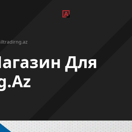
ltradirng.az
агазин Для
g.az