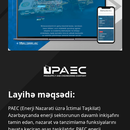
Layihə məqsədi:
PAEC (Enerji Nəzarəti üzrə İctimai Təşkilat)
Azərbaycanda enerji sektorunun davamlı inkişafını
təmin edən, nəzarət və tənzimləmə funksiyalarını
həyata keçirən əsas təşkilatdır. PAEC enerji