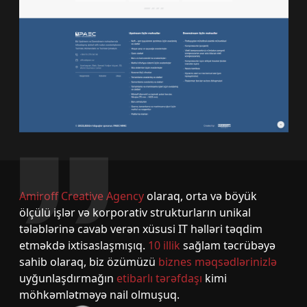
Amiroff Creative Agency
olaraq, orta və böyük
ölçülü işlər və korporativ strukturların unikal
tələblərinə cavab verən xüsusi IT həlləri təqdim
etməkdə ixtisaslaşmışıq.
10 illik
sağlam təcrübəyə
sahib olaraq, biz özümüzü
biznes məqsədlərinizlə
uyğunlaşdırmağın
etibarlı tərəfdaşı
kimi
möhkəmlətməyə nail olmuşuq.