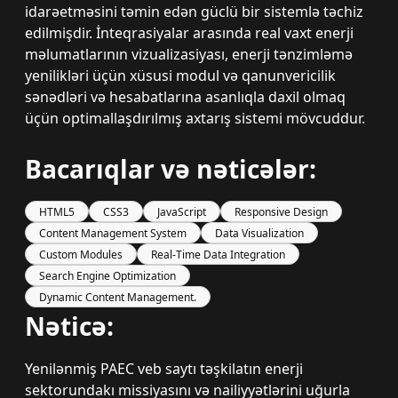
idarəetməsini təmin edən güclü bir sistemlə təchiz
edilmişdir. İnteqrasiyalar arasında real vaxt enerji
məlumatlarının vizualizasiyası, enerji tənzimləmə
yenilikləri üçün xüsusi modul və qanunvericilik
sənədləri və hesabatlarına asanlıqla daxil olmaq
üçün optimallaşdırılmış axtarış sistemi mövcuddur.
Bacarıqlar və nəticələr:
HTML5
CSS3
JavaScript
Responsive Design
Content Management System
Data Visualization
Custom Modules
Real-Time Data Integration
Search Engine Optimization
Dynamic Content Management.
Nəticə:
Yenilənmiş PAEC veb saytı təşkilatın enerji
sektorundakı missiyasını və nailiyyətlərini uğurla