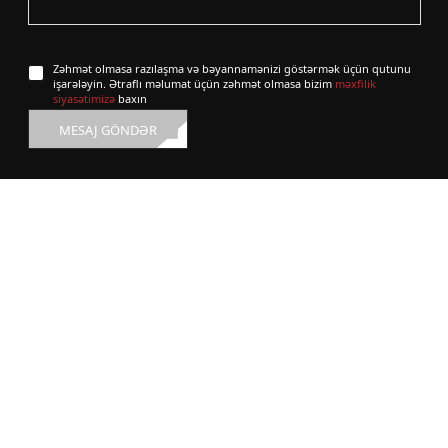
Zəhmət olmasa razılaşma və bəyannamənizi göstərmək üçün qutunu
işarələyin. Ətraflı məlumat üçün zəhmət olmasa bizim
məxfilik
siyasətimizə
baxın
MESAJ GÖNDƏR