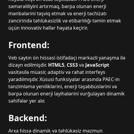
səmərəliliyini artırmaq, bərpa olunan enerji
mənbələrini təşviq etmək və enerji təchizatı
zəncirində təhlükəsizlik və etibarlılığı təmin etmək
üçün innovativ həllər həyata keçirir.
Frontend:
Veb saytın ön hissəsi istifadəçi mərkəzli yanaşma ilə
dizayn edilmişdir.
HTML5
,
CSS3
və
JavaScript
vasitəsilə müasir, adaptiv və rahat interfeys
yaradılmışdır. Xüsusi funksiyalar arasında PAEC-in
tənzimləmə yeniliklərini, enerji təşəbbüslərini və
bərpa olunan enerji layihələrini vurğulayan dinamik
səhifələr yer alır.
Backend:
Arxa hissə dinamik və təhlükəsiz məzmun