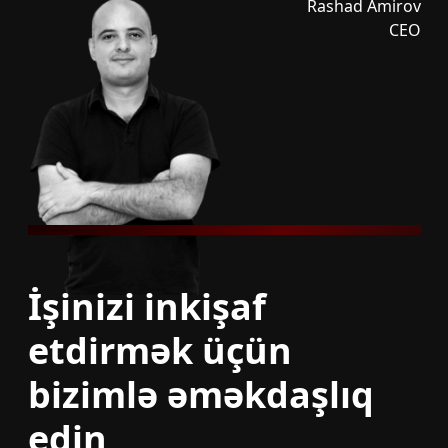
Rashad Amirov
CEO
İşinizi inkişaf
etdirmək üçün
bizimlə əməkdaşlıq
edin