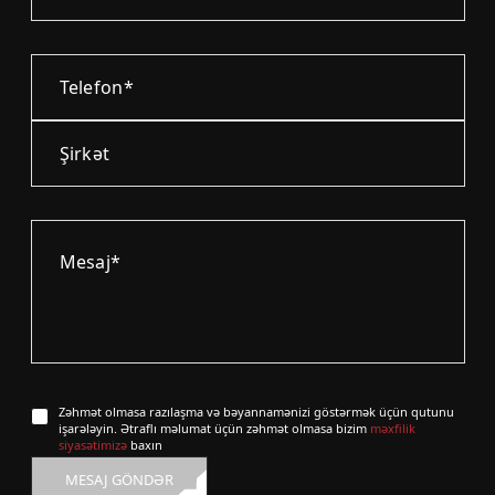
Zəhmət olmasa razılaşma və bəyannamənizi göstərmək üçün qutunu
işarələyin. Ətraflı məlumat üçün zəhmət olmasa bizim
məxfilik
siyasətimizə
baxın
MESAJ GÖNDƏR