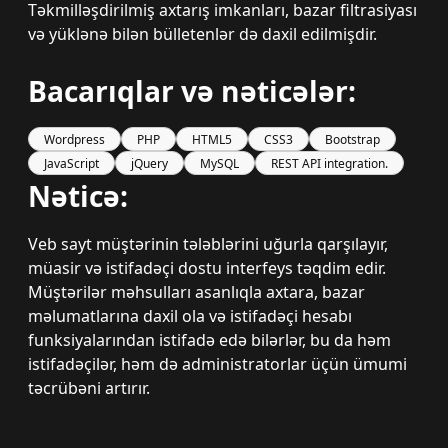
Təkmilləşdirilmiş axtarış imkanları, bazar filtrasiyası
və yüklənə bilən bülletenlər də daxil edilmişdir.
Bacarıqlar və nəticələr:
Wordpress
PHP
HTML5
CSS3
Bootstrap
JavaScript
jQuery
MySQL
REST API integration.
Nəticə:
Veb sayt müştərinin tələblərini uğurla qarşılayır,
müasir və istifadəçi dostu interfeys təqdim edir.
Müştərilər məhsulları asanlıqla axtara, bazar
məlumatlarına daxil ola və istifadəçi hesabı
funksiyalarından istifadə edə bilərlər, bu da həm
istifadəçilər, həm də administratorlar üçün ümumi
təcrübəni artırır.