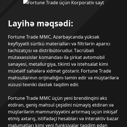
Layihə məqsədi:
Fortune Trade MMC, Azərbaycanda yüksək
keyfiyyətli sürtkü materialları və filtrlərin aparıcı
təchizatçısı və distribütorudur. Təcrübəli
mütəxəssislər komandası ilə şirkət avtomobil
sənayesi, metallurgiya, tikinti və istehsalat kimi
müxtəlif sahələrə xidmət göstərir. Fortune Trade
məhsullarının orijinallığını təmin edir və müştərilərə
xüsusi texniki dəstək təqdim edir.
Fortune Trade MMC üçün yeni brendinqini əks
etdirən, geniş məhsul çeşidini nümayiş etdirən və
müştərilərin məmnuniyyətini artırmaq üçün inkişaf
etmiş axtarış, istifadəçi hesabları və interaktiv bazar
məlumatları kimi yeni funksiyalar təqdim edən