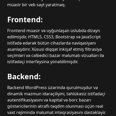
müasir bir veb sayt yaratmaq.
Frontend:
Frontend müasir və uyğunlaşan üslubda dizayn
edilmişdir, HTML5, CSS3, Bootstrap və JavaScript
istifadə edərək bütün cihazlarda naviqasiyanı
asanlaşdırır. Xüsusi diqqət inkişaf etmiş filtrasiya
seçimləri və cəlbedici bazar məlumatı vizualları ilə
istifadəçi interfeysinə yönəldilmişdir.
Backend:
Backend WordPress üzərində qurulmuşdur və
dinamik məzmun idarəçiliyini, təhlükəsiz istifadəçi
autentifikasiyasını və kapital və borc bazarı
göstəricilərinin ətraflı təqdim olunması üçün real
vaxt rejimində məlumat inteqrasiyasını dəstəkləyir.