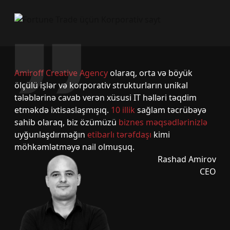
Amiroff Creative Agency
olaraq, orta və böyük
ölçülü işlər və korporativ strukturların unikal
tələblərinə cavab verən xüsusi IT həlləri təqdim
etməkdə ixtisaslaşmışıq.
10 illik
sağlam təcrübəyə
sahib olaraq, biz özümüzü
biznes məqsədlərinizlə
uyğunlaşdırmağın
etibarlı tərəfdaşı
kimi
möhkəmlətməyə nail olmuşuq.
Rashad Amirov
CEO